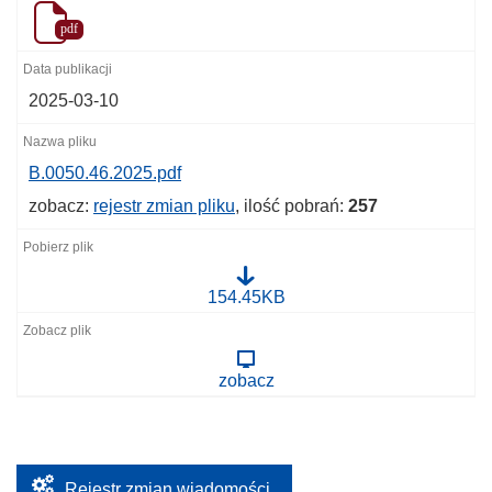
pdf
2025-03-10
B.0050.46.2025.pdf
zobacz:
rejestr zmian pliku
, ilość pobrań:
257
B
154.45KB
.
0
0
5
zobacz
0
.
4
6
.
2
0
Rejestr zmian wiadomości