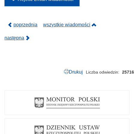
2
5
.
p
d
poprzednia
wszystkie wiadomości
f
następna
Drukuj
Liczba odwiedzin
25716