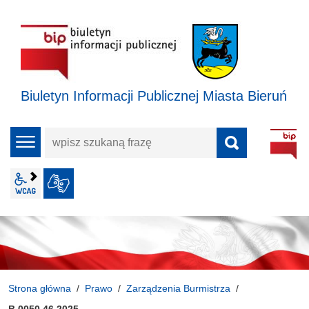
Biuletyn Informacji Publicznej Miasta Bieruń
wpisz
menu
szukaną
frazę
wcag2.1
JĘZYK MIGOWY
Strona główna
Prawo
Zarządzenia Burmistrza
B.0050.46.2025