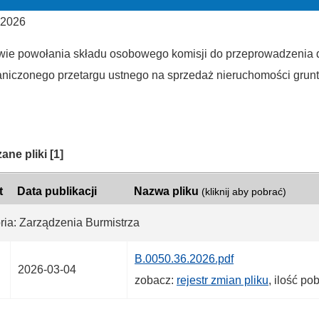
 2026
wie powołania składu osobowego komisji do przeprowadzenia 
aniczonego przetargu ustnego na sprzedaż nieruchomości grun
ria:
ane pliki
[1]
t
Data publikacji
Nazwa pliku
(kliknij aby pobrać)
ria: Zarządzenia Burmistrza
B.0050.36.2026.pdf
2026-03-04
zobacz:
rejestr zmian pliku
, ilość po