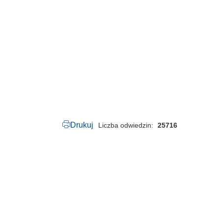
5
0
.
3
6
.
2
0
2
6
.
p
d
f
Drukuj
Liczba odwiedzin
25716