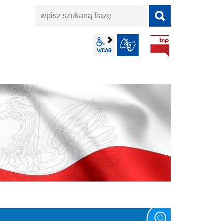
wpisz
szukaną
frazę
BIP
wcag2.1
JĘZYK MIGOWY