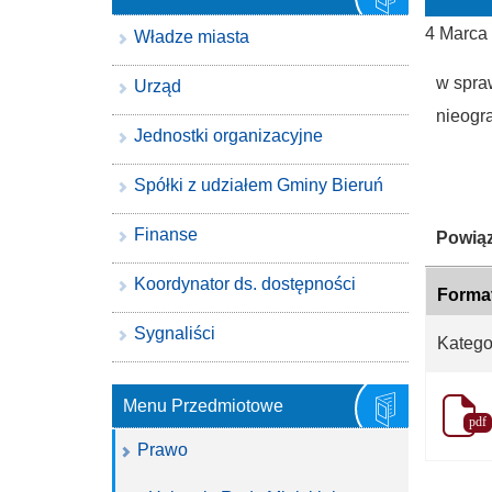
4 Marca
Władze miasta
w spra
Urząd
nieogr
Jednostki organizacyjne
Spółki z udziałem Gminy Bieruń
Finanse
Katego
Powiąz
Koordynator ds. dostępności
Forma
Sygnaliści
Katego
Menu Przedmiotowe
pdf
Prawo