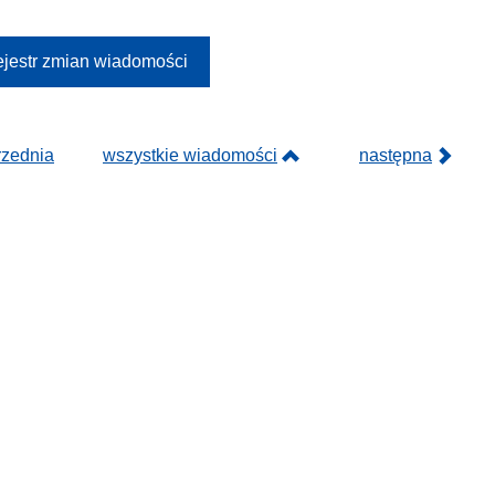
jestr zmian wiadomości
rzednia
wszystkie wiadomości
następna