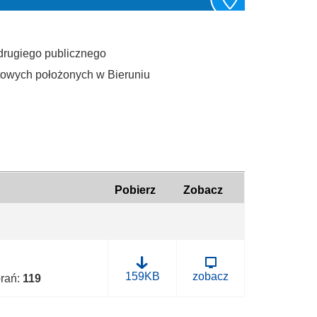
drugiego publicznego
towych położonych w Bieruniu
Pobierz
Zobacz
B
159KB
zobacz
brań:
119
.
0
0