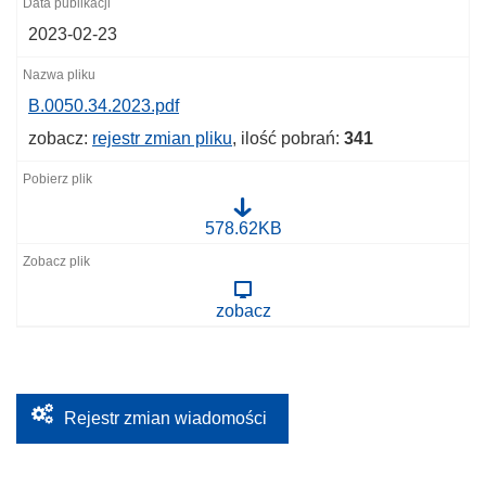
2023-02-23
B.0050.34.2023.pdf
zobacz:
rejestr zmian pliku
, ilość pobrań:
341
B
578.62KB
.
0
0
5
zobacz
0
.
3
4
.
2
0
Rejestr zmian wiadomości
2
3
.