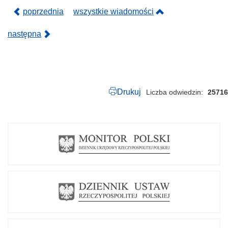
p
d
poprzednia
wszystkie wiadomości
f
następna
Drukuj
Liczba odwiedzin
25716