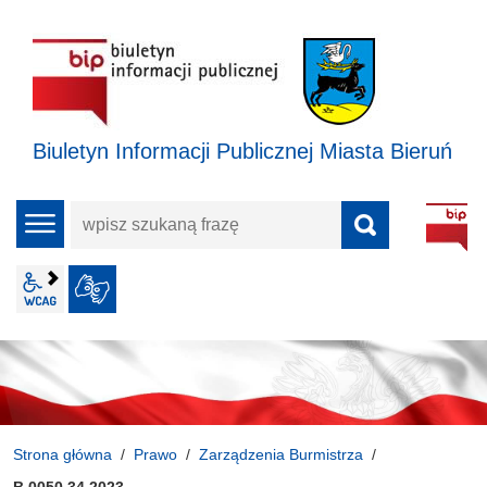
Biuletyn Informacji Publicznej Miasta Bieruń
wpisz
menu
szukaną
frazę
wcag2.1
JĘZYK MIGOWY
Strona główna
Prawo
Zarządzenia Burmistrza
B.0050.34.2023