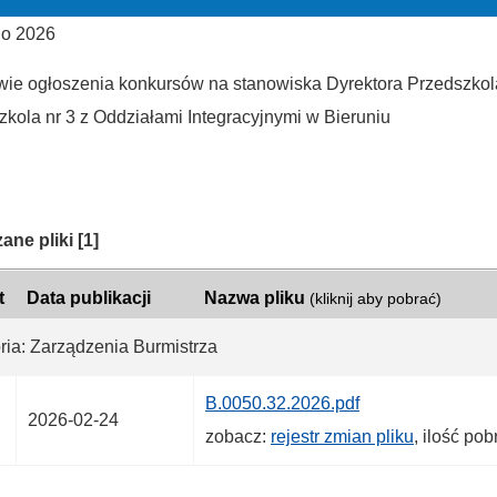
go 2026
wie ogłoszenia konkursów na stanowiska Dyrektora Przedszkola 
zkola nr 3 z Oddziałami Integracyjnymi w Bieruniu
ria:
ane pliki
[1]
t
Data publikacji
Nazwa pliku
(kliknij aby pobrać)
ria: Zarządzenia Burmistrza
B.0050.32.2026.pdf
2026-02-24
zobacz:
rejestr zmian pliku
, ilość po