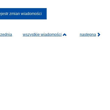
jestr zmian wiadomości
rzednia
wszystkie wiadomości
następna