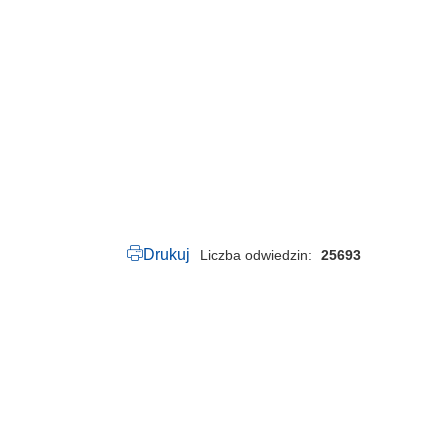
5
0
.
3
2
.
2
0
2
6
.
p
d
f
Drukuj
Liczba odwiedzin
25693