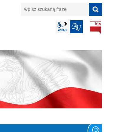
wpisz
szukaną
frazę
BIP
wcag2.1
JĘZYK MIGOWY