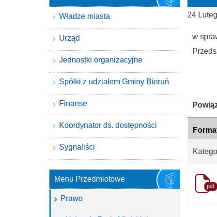
24 Lute
Władze miasta
w spra
Urząd
Przeds
Jednostki organizacyjne
Spółki z udziałem Gminy Bieruń
Finanse
Katego
Powiąz
Koordynator ds. dostępności
Forma
Sygnaliści
Katego
Menu Przedmiotowe
pdf
Prawo