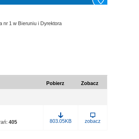
nr 1 w Bieruniu i Dyrektora
Pobierz
Zobacz
B
803.05KB
zobacz
brań:
405
.
0
0