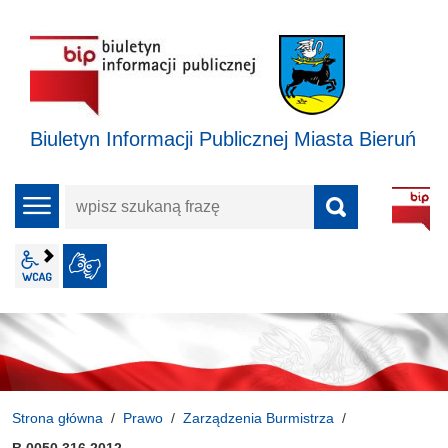
Biuletyn Informacji Publicznej Miasta Bieruń
wpisz
menu
szukaną
frazę
wcag2.1
JĘZYK MIGOWY
Strona główna
Prawo
Zarządzenia Burmistrza
B.0050.316.2012