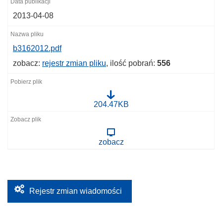
2013-04-08
b3162012.pdf
zobacz:
rejestr zmian pliku
, ilość pobrań:
556
b
204.47KB
3
1
6
2
zobacz
0
1
2
.
p
d
f
Rejestr zmian wiadomości