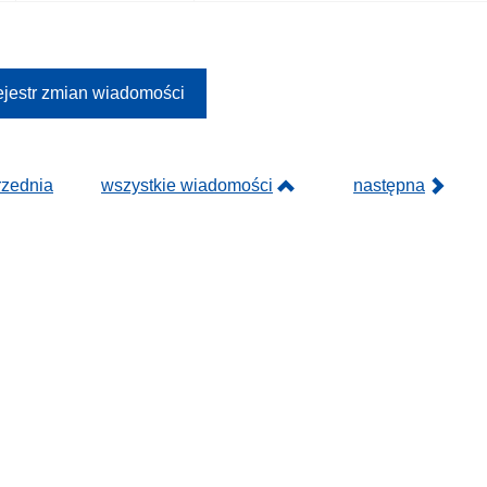
jestr zmian wiadomości
rzednia
wszystkie wiadomości
następna