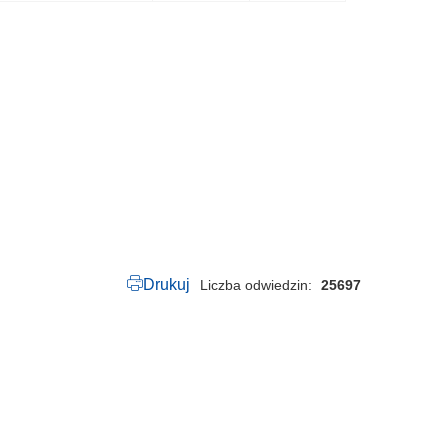
0
0
5
0
.
3
.
2
0
2
6
.
p
d
f
Drukuj
Liczba odwiedzin
25697