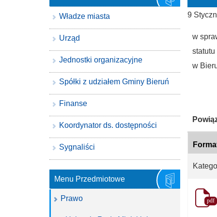
9 Styczn
Władze miasta
w spra
Urząd
statut
Jednostki organizacyjne
w Bier
Spółki z udziałem Gminy Bieruń
Finanse
Katego
Powiąz
Koordynator ds. dostępności
Forma
Sygnaliści
Katego
Menu Przedmiotowe
Prawo
pdf