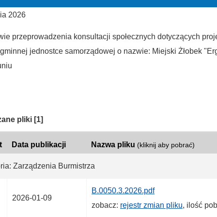
ia 2026
wie przeprowadzenia konsultacji społecznych dotyczących pro
u gminnej jednostce samorządowej o nazwie: Miejski Żłobek "Er
uniu
ria:
ane pliki
[1]
t
Data publikacji
Nazwa pliku
(kliknij aby pobrać)
ria: Zarządzenia Burmistrza
B.0050.3.2026.pdf
2026-01-09
zobacz:
rejestr zmian pliku
, ilość po