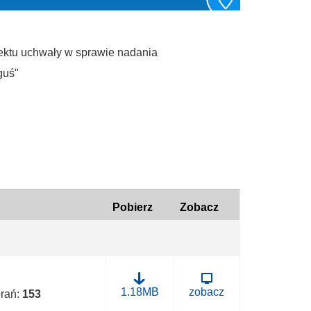
jektu uchwały w sprawie nadania
guś"
Pobierz
Zobacz
B
1.18MB
zobacz
brań:
153
.