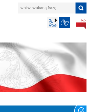
wpisz
szukaną
frazę
BIP
wcag2.1
JĘZYK MIGOWY