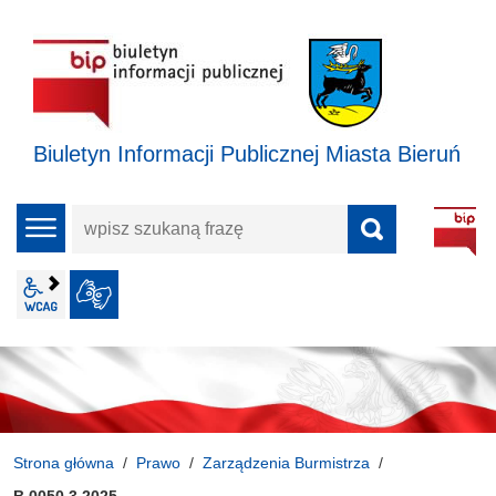
Biuletyn Informacji Publicznej Miasta Bieruń
wpisz
menu
szukaną
frazę
wcag2.1
JĘZYK MIGOWY
Strona główna
Prawo
Zarządzenia Burmistrza
B.0050.3.2025