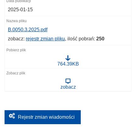
2025-01-15
B.0050.3.2025.pdf
zobacz:
rejestr zmian pliku
, ilość pobrań:
250
B
764.39KB
.
0
0
5
zobacz
0
.
3
.
2
0
2
Rejestr zmian wiadomości
5
.
p