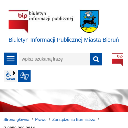
Biuletyn Informacji Publicznej Miasta Bieruń
wpisz
menu
szukaną
frazę
wcag2.1
JĘZYK MIGOWY
Strona główna
Prawo
Zarządzenia Burmistrza
B.0050.266.2014