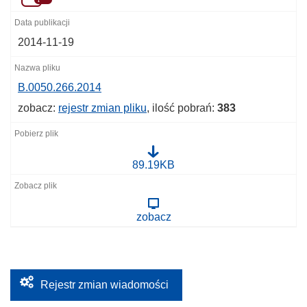
2014-11-19
B.0050.266.2014
zobacz:
rejestr zmian pliku
, ilość pobrań:
383
B
89.19KB
.
0
0
5
zobacz
0
.
2
6
6
.
2
Rejestr zmian wiadomości
0
1