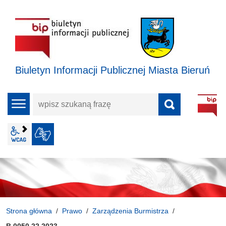
Biuletyn Informacji Publicznej Miasta Bieruń
wpisz
menu
szukaną
frazę
wcag2.1
JĘZYK MIGOWY
Strona główna
Prawo
Zarządzenia Burmistrza
B.0050.22.2023