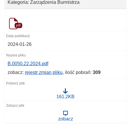
Kategoria: Zarządzenia Burmistrza
pdf
2024-01-26
B.0050.22.2024.pdf
zobacz:
rejestr zmian pliku
, ilość pobrań:
309
B
161.2KB
.
0
0
5
zobacz
0
.
2