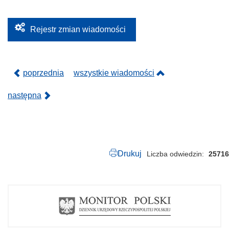
2
.
2
0
Rejestr zmian wiadomości
2
4
.
p
d
poprzednia
wszystkie wiadomości
f
następna
Drukuj
Liczba odwiedzin
25716