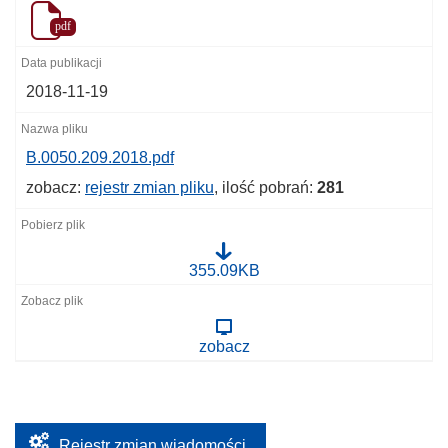
pdf
2018-11-19
B.0050.209.2018.pdf
zobacz:
rejestr zmian pliku
, ilość pobrań:
281
B
355.09KB
.
0
0
5
zobacz
0
.
2
0
9
.
2
Rejestr zmian wiadomości