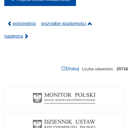
0
1
8
.
p
poprzednia
wszystkie wiadomości
d
f
następna
Drukuj
Liczba odwiedzin
25716