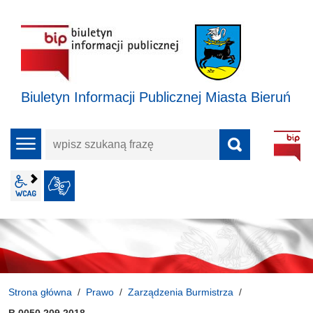
Biuletyn Informacji Publicznej Miasta Bieruń
wpisz
menu
szukaną
frazę
wcag2.1
JĘZYK MIGOWY
Strona główna
Prawo
Zarządzenia Burmistrza
B.0050.209.2018