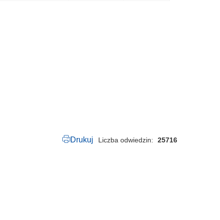
0
0
5
0
.
1
9
9
.
2
0
2
5
.
p
d
f
Drukuj
Liczba odwiedzin
25716