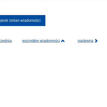
jestr zmian wiadomości
rzednia
wszystkie wiadomości
następna