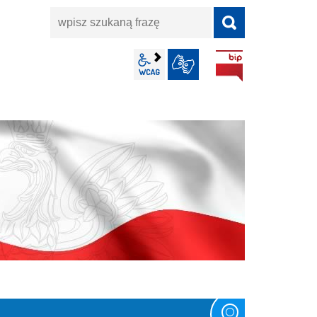
wpisz
szukaną
frazę
BIP
wcag2.1
JĘZYK MIGOWY