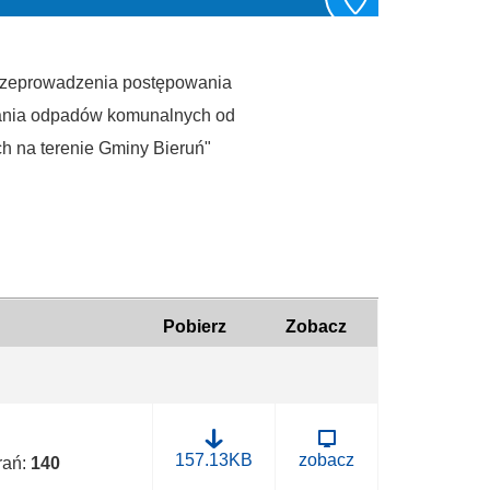
przeprowadzenia postępowania
erania odpadów komunalnych od
h na terenie Gminy Bieruń"
Pobierz
Zobacz
B
157.13KB
zobacz
brań:
140
.