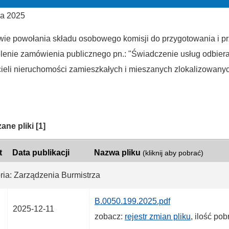
ia 2025
wie powołania składu osobowego komisji do przygotowania i 
elenie zamówienia publicznego pn.: "Świadczenie usług odbi
cieli nieruchomości zamieszkałych i mieszanych zlokalizowanyc
ria:
ane pliki
[1]
t
Data publikacji
Nazwa pliku
(kliknij aby pobrać)
ria: Zarządzenia Burmistrza
B.0050.199.2025.pdf
2025-12-11
zobacz:
rejestr zmian pliku
, ilość po