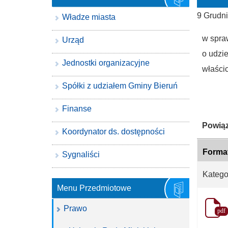
9 Grudn
Władze miasta
w spra
Urząd
o udzi
Jednostki organizacyjne
właści
Spółki z udziałem Gminy Bieruń
Finanse
Katego
Powiąz
Koordynator ds. dostępności
Forma
Sygnaliści
Katego
Menu Przedmiotowe
Prawo
pdf