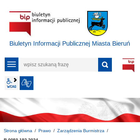
Biuletyn Informacji Publicznej Miasta Bieruń
wpisz
menu
szukaną
frazę
wcag2.1
JĘZYK MIGOWY
Strona główna
Prawo
Zarządzenia Burmistrza
B.0050.192.2024