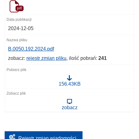
pdf
2024-12-05
B.0050.192.2024.pdf
zobacz:
rejestr zmian pliku
, ilość pobrań:
241
B
156.43KB
.
0
0
5
zobacz
0
.
1
9
2
.
2
Rejestr zmian wiadomości