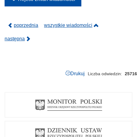
0
2
4
.
p
poprzednia
wszystkie wiadomości
d
f
następna
Drukuj
Liczba odwiedzin
25716