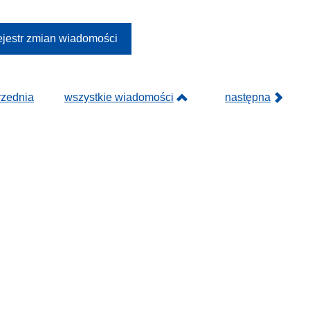
jestr zmian wiadomości
rzednia
wszystkie wiadomości
następna