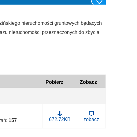
dzińskiego nieruchomości gruntowych będących
kazu nieruchomości przeznaczonych do zbycia
Pobierz
Zobacz
B
672.72KB
zobacz
brań:
157
.
0
0