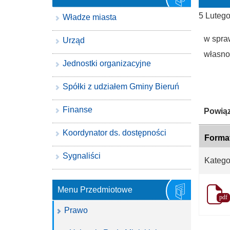
5 Luteg
Władze miasta
w spra
Urząd
własno
Jednostki organizacyjne
Spółki z udziałem Gminy Bieruń
Finanse
Katego
Powiąz
Koordynator ds. dostępności
Forma
Sygnaliści
Katego
Menu Przedmiotowe
pdf
Prawo