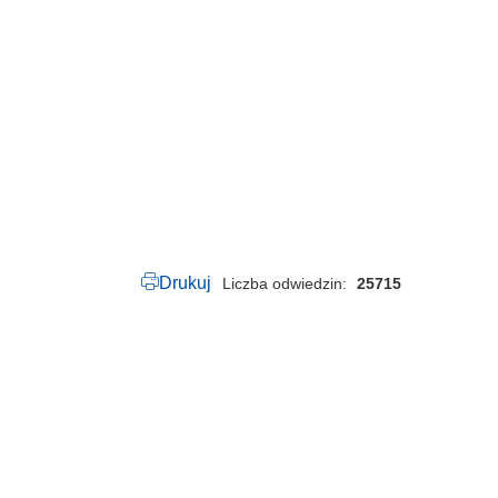
5
0
.
1
9
.
2
0
2
6
.
p
d
f
Drukuj
Liczba odwiedzin
25715