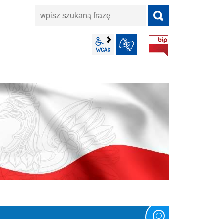
wpisz
szukaną
frazę
BIP
wcag2.1
JĘZYK MIGOWY