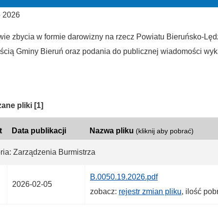
o 2026
wie zbycia w formie darowizny na rzecz Powiatu Bieruńsko-Lę
ścią Gminy Bieruń oraz podania do publicznej wiadomości wy
ria:
ane pliki
[1]
t
Data publikacji
Nazwa pliku
(kliknij aby pobrać)
ria: Zarządzenia Burmistrza
B.0050.19.2026.pdf
2026-02-05
zobacz:
rejestr zmian pliku
, ilość po