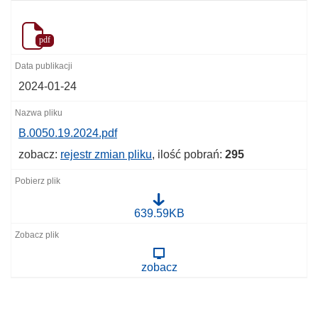
pdf
2024-01-24
B.0050.19.2024.pdf
zobacz:
rejestr zmian pliku
, ilość pobrań:
295
B
639.59KB
.
0
0
5
zobacz
0
.
1
9
.