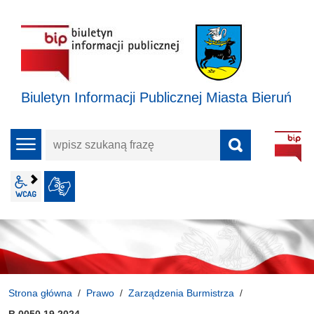
Biuletyn Informacji Publicznej Miasta Bieruń
wpisz
menu
szukaną
frazę
wcag2.1
JĘZYK MIGOWY
Strona główna
Prawo
Zarządzenia Burmistrza
B.0050.19.2024