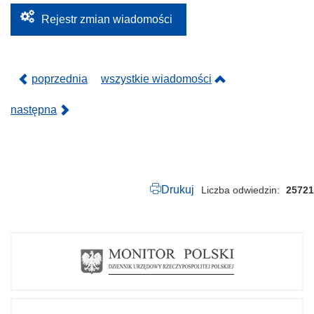
2
0
Rejestr zmian wiadomości
2
4
.
p
d
poprzednia
wszystkie wiadomości
f
następna
Drukuj
Liczba odwiedzin
25721