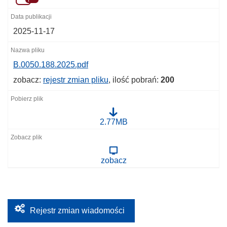
2025-11-17
B.0050.188.2025.pdf
zobacz:
rejestr zmian pliku
, ilość pobrań:
200
B
2.77MB
.
0
0
5
zobacz
0
.
1
8
8
.
2
Rejestr zmian wiadomości
0
2