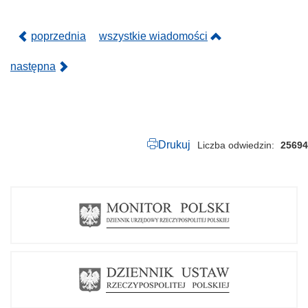
5
.
p
poprzednia
wszystkie wiadomości
d
f
następna
Drukuj
Liczba odwiedzin
25694