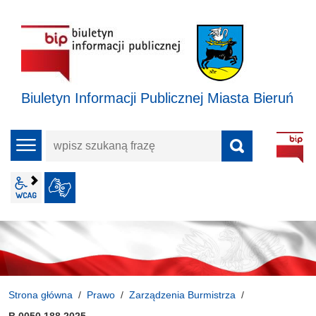
Biuletyn Informacji Publicznej Miasta Bieruń
wpisz
menu
szukaną
frazę
wcag2.1
JĘZYK MIGOWY
Strona główna
Prawo
Zarządzenia Burmistrza
B.0050.188.2025