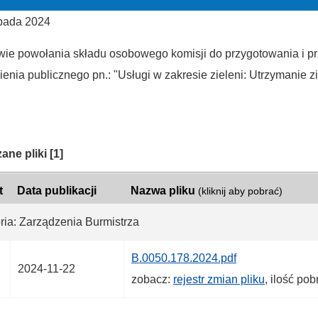
opada 2024
wie powołania składu osobowego komisji do przygotowania i p
nia publicznego pn.: "Usługi w zakresie zieleni: Utrzymanie zie
ria:
ane pliki
[1]
t
Data publikacji
Nazwa pliku
(kliknij aby pobrać)
ria: Zarządzenia Burmistrza
B.0050.178.2024.pdf
2024-11-22
zobacz:
rejestr zmian pliku
, ilość po