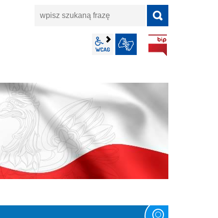
wpisz
szukaną
frazę
BIP
wcag2.1
JĘZYK MIGOWY