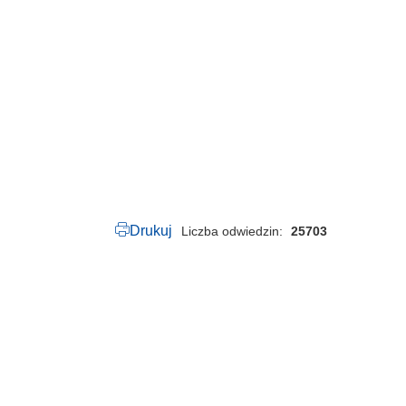
5
0
.
1
7
8
.
2
0
2
4
.
p
d
f
Drukuj
Liczba odwiedzin
25703