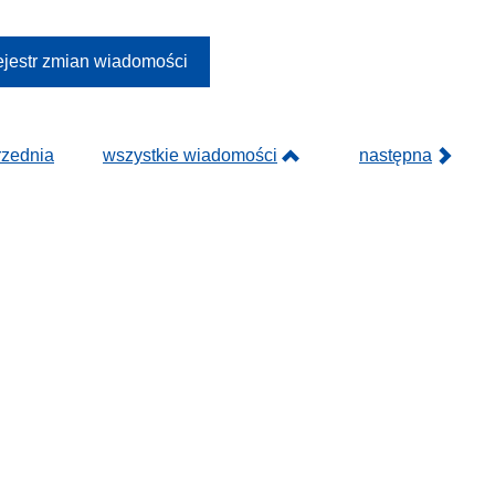
jestr zmian wiadomości
rzednia
wszystkie wiadomości
następna