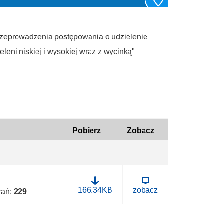
rzeprowadzenia postępowania o udzielenie
leni niskiej i wysokiej wraz z wycinką"
Pobierz
Zobacz
B
166.34KB
zobacz
brań:
229
.
0
0