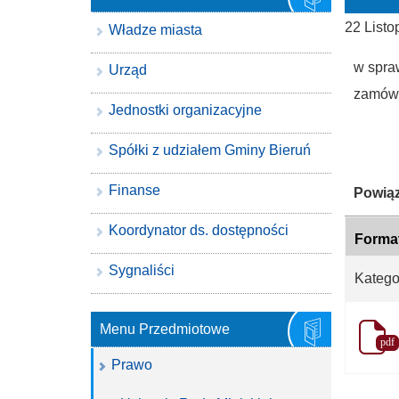
22 List
Władze miasta
w spra
Urząd
zamówie
Jednostki organizacyjne
Spółki z udziałem Gminy Bieruń
Finanse
Katego
Powiąz
Koordynator ds. dostępności
Forma
Sygnaliści
Katego
Menu Przedmiotowe
pdf
Prawo