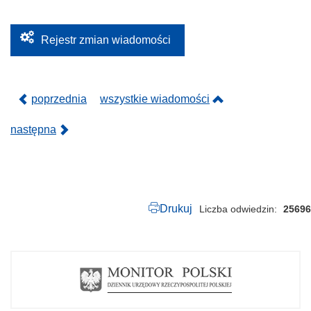
7
5
.
2
Rejestr zmian wiadomości
0
2
5
.
p
poprzednia
wszystkie wiadomości
d
f
następna
Drukuj
Liczba odwiedzin
25696