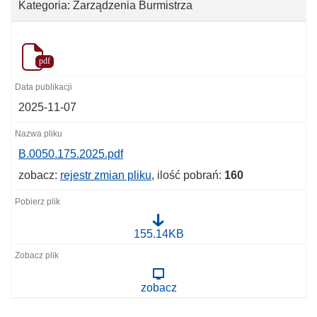
Kategoria: Zarządzenia Burmistrza
pdf
2025-11-07
B.0050.175.2025.pdf
zobacz:
rejestr zmian pliku
, ilość pobrań:
160
B
155.14KB
.
0
0
5
zobacz
0
.
1