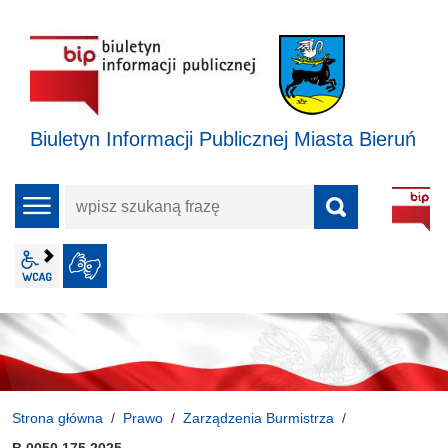
Biuletyn Informacji Publicznej Miasta Bieruń
wpisz
menu
szukaną
frazę
wcag2.1
JĘZYK MIGOWY
Strona główna
Prawo
Zarządzenia Burmistrza
B.0050.175.2025