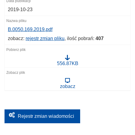
2019-10-23
B.0050.169.2019.pdf
zobacz:
rejestr zmian pliku
, ilość pobrań:
407
B
556.87KB
.
0
0
5
zobacz
0
.
1
6
9
.
2
Rejestr zmian wiadomości
0
1
9