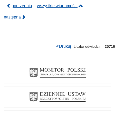
.
p
poprzednia
wszystkie wiadomości
d
f
następna
Drukuj
Liczba odwiedzin
25716