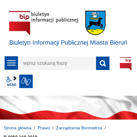
Biuletyn Informacji Publicznej Miasta Bieruń
wpisz
menu
szukaną
frazę
wcag2.1
JĘZYK MIGOWY
Strona główna
Prawo
Zarządzenia Burmistrza
B.0050.169.2019