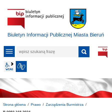
Biuletyn Informacji Publicznej Miasta Bieruń
wpisz
menu
szukaną
frazę
wcag2.1
JĘZYK MIGOWY
Strona główna
Prawo
Zarządzenia Burmistrza
B.0050.168.2024