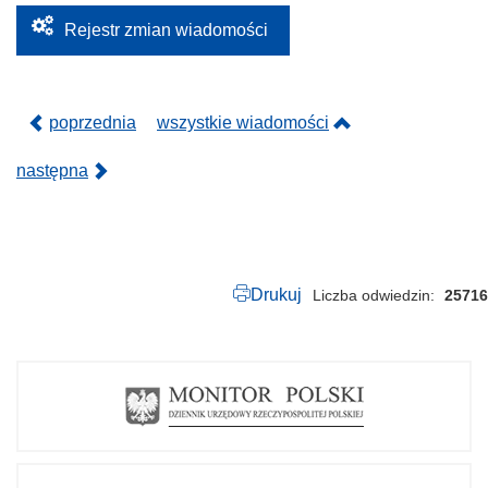
.
2
Rejestr zmian wiadomości
0
2
4
.
p
poprzednia
wszystkie wiadomości
d
f
następna
Drukuj
Liczba odwiedzin
25716