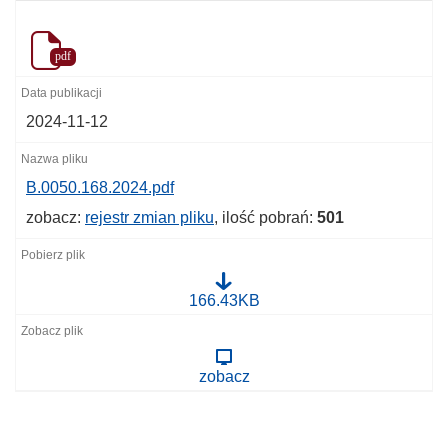
pdf
2024-11-12
B.0050.168.2024.pdf
zobacz:
rejestr zmian pliku
, ilość pobrań:
501
B
166.43KB
.
0
0
5
zobacz
0
.
1
6
8