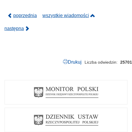
.
p
d
poprzednia
wszystkie wiadomości
f
następna
Drukuj
Liczba odwiedzin
25701