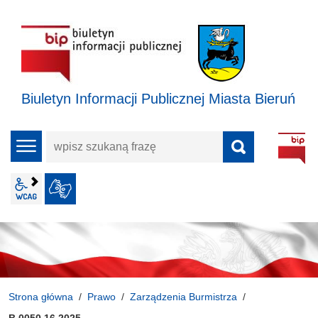
Biuletyn Informacji Publicznej Miasta Bieruń
wpisz
menu
szukaną
frazę
wcag2.1
JĘZYK MIGOWY
Strona główna
Prawo
Zarządzenia Burmistrza
B.0050.16.2025