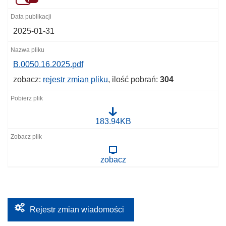
2025-01-31
B.0050.16.2025.pdf
zobacz:
rejestr zmian pliku
, ilość pobrań:
304
B
183.94KB
.
0
0
5
zobacz
0
.
1
6
.
2
0
Rejestr zmian wiadomości
2
5