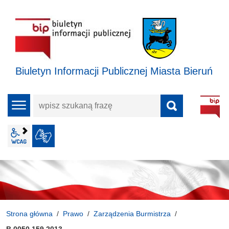
Biuletyn Informacji Publicznej Miasta Bieruń
wpisz
menu
szukaną
frazę
wcag2.1
JĘZYK MIGOWY
Strona główna
Prawo
Zarządzenia Burmistrza
B.0050.159.2013