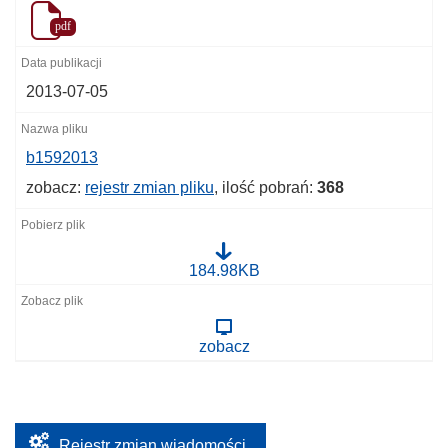
pdf
2013-07-05
b1592013
zobacz:
rejestr zmian pliku
, ilość pobrań:
368
b
184.98KB
1
5
9
2
zobacz
0
1
3
Rejestr zmian wiadomości