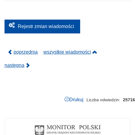
.
1
5
6
.
2
Rejestr zmian wiadomości
0
2
5
.
p
poprzednia
wszystkie wiadomości
d
f
następna
Drukuj
Liczba odwiedzin
25716