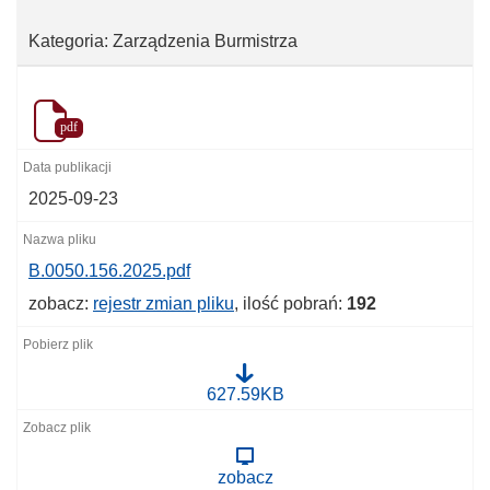
Kategoria: Zarządzenia Burmistrza
pdf
2025-09-23
B.0050.156.2025.pdf
zobacz:
rejestr zmian pliku
, ilość pobrań:
192
B
627.59KB
.
0
0
5
zobacz
0