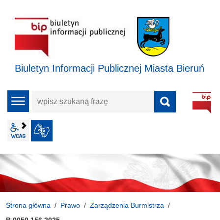
Biuletyn Informacji Publicznej Miasta Bieruń
wpisz
menu
szukaną
frazę
wcag2.1
JĘZYK MIGOWY
Strona główna
Prawo
Zarządzenia Burmistrza
B.0050.156.2025