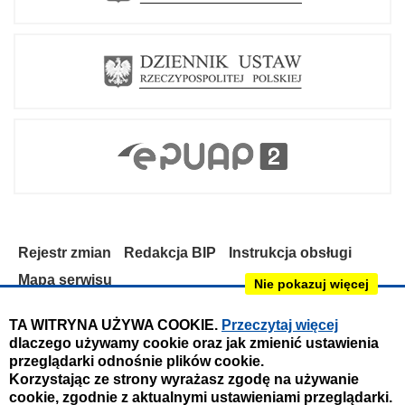
Rejestr zmian
Redakcja BIP
Instrukcja obsługi
Mapa serwisu
Nie pokazuj więcej
Deklaracja dostępności
TA WITRYNA UŻYWA COOKIE.
Przeczytaj więcej
dlaczego używamy cookie oraz jak zmienić ustawienia
Obsługa i nadzór techniczny:
przeglądarki odnośnie plików cookie.
IntraCOM.pl
Korzystając ze strony wyrażasz zgodę na używanie
cookie, zgodnie z aktualnymi ustawieniami przeglądarki.