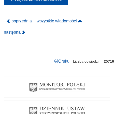
0
2
4
.
p
poprzednia
wszystkie wiadomości
d
f
następna
Drukuj
Liczba odwiedzin
25716