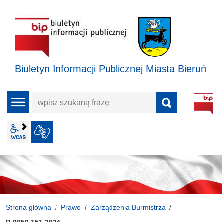
Biuletyn Informacji Publicznej Miasta Bieruń
wpisz
menu
szukaną
frazę
wcag2.1
JĘZYK MIGOWY
Strona główna
Prawo
Zarządzenia Burmistrza
B.0050.151.2024