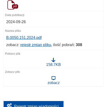
pdf
2024-09-26
B.0050.151.2024.pdf
zobacz:
rejestr zmian pliku
, ilość pobrań:
308
B
158.7KB
.
0
0
5
zobacz
0
.
1
5
1
.
2
Rejestr zmian wiadomości