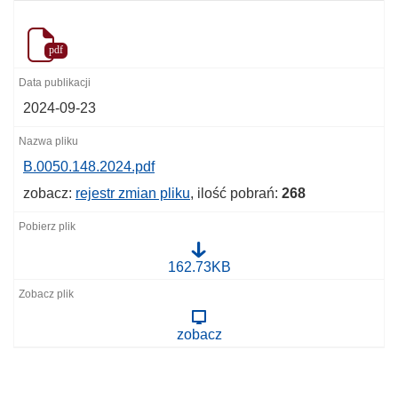
pdf
2024-09-23
B.0050.148.2024.pdf
zobacz:
rejestr zmian pliku
, ilość pobrań:
268
B
162.73KB
.
0
0
5
zobacz
0
.
1
4
8