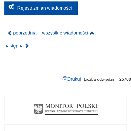
.
2
Rejestr zmian wiadomości
0
2
4
.
p
poprzednia
wszystkie wiadomości
d
f
następna
Drukuj
Liczba odwiedzin
25703