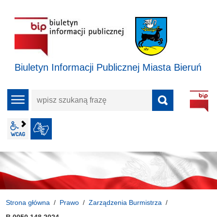
Biuletyn Informacji Publicznej Miasta Bieruń
wpisz
menu
szukaną
frazę
wcag2.1
JĘZYK MIGOWY
Strona główna
Prawo
Zarządzenia Burmistrza
B.0050.148.2024