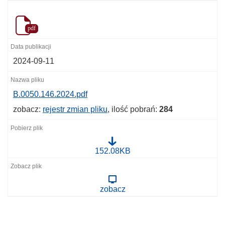
pdf
2024-09-11
B.0050.146.2024.pdf
zobacz:
rejestr zmian pliku
, ilość pobrań:
284
B
152.08KB
.
0
0
5
zobacz
0
.
1
4
6