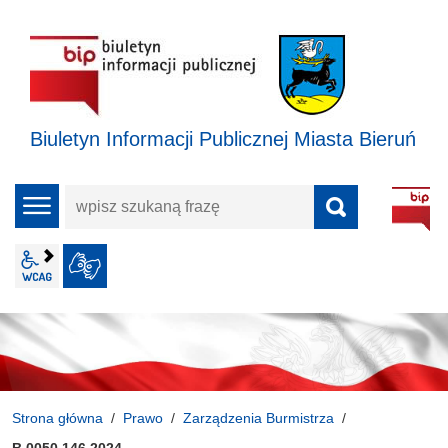
Biuletyn Informacji Publicznej Miasta Bieruń
wpisz
menu
szukaną
frazę
wcag2.1
JĘZYK MIGOWY
Strona główna
Prawo
Zarządzenia Burmistrza
B.0050.146.2024