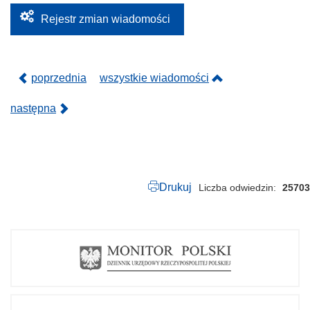
.
2
Rejestr zmian wiadomości
0
2
4
.
p
poprzednia
wszystkie wiadomości
d
f
następna
Drukuj
Liczba odwiedzin
25703