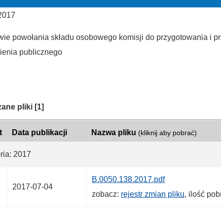
 2017
wie powołania składu osobowego komisji do przygotowania i p
enia publicznego
ria:
ane pliki
[1]
t
Data publikacji
Nazwa pliku
(kliknij aby pobrać)
ria: 2017
B.0050.138.2017.pdf
2017-07-04
zobacz:
rejestr zmian pliku
, ilość po