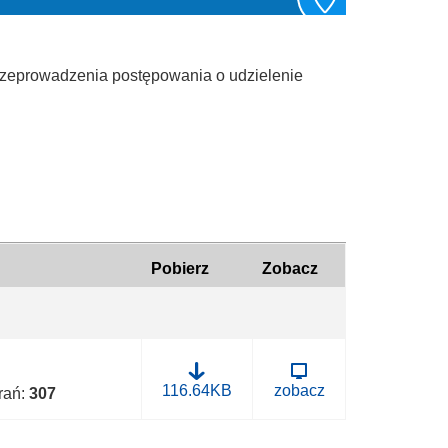
rzeprowadzenia postępowania o udzielenie
Pobierz
Zobacz
B
116.64KB
zobacz
brań:
307
.
0
0