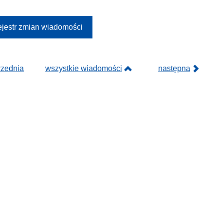
jestr zmian wiadomości
rzednia
wszystkie wiadomości
następna