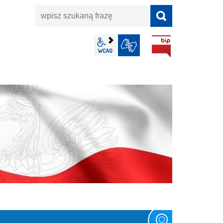
wpisz
szukaną
frazę
BIP
wcag2.1
JĘZYK MIGOWY