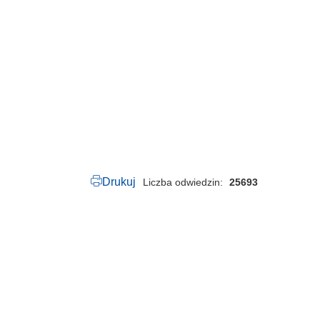
5
0
.
1
3
8
.
2
0
1
7
.
p
d
f
Drukuj
Liczba odwiedzin
25693