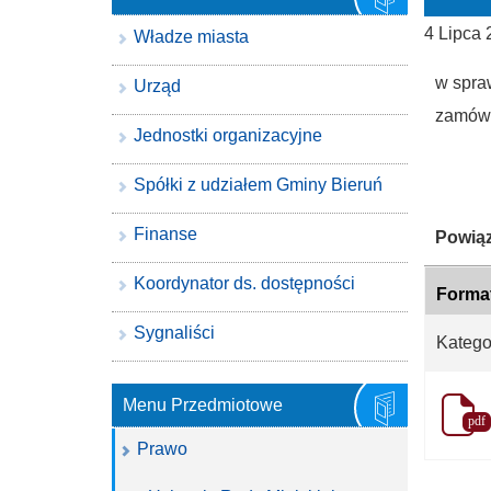
4 Lipca
Władze miasta
w spra
Urząd
zamówi
Jednostki organizacyjne
Spółki z udziałem Gminy Bieruń
Finanse
Katego
Powiąz
Koordynator ds. dostępności
Forma
Sygnaliści
Katego
Menu Przedmiotowe
pdf
Prawo