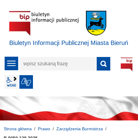
Biuletyn Informacji Publicznej Miasta Bieruń
wpisz
menu
szukaną
frazę
wcag2.1
JĘZYK MIGOWY
Strona główna
Prawo
Zarządzenia Burmistrza
B.0050.128.2025