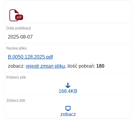
pdf
2025-08-07
B.0050.128.2025.pdf
zobacz:
rejestr zmian pliku
, ilość pobrań:
180
B
168.4KB
.
0
0
5
zobacz
0
.
1
2
8