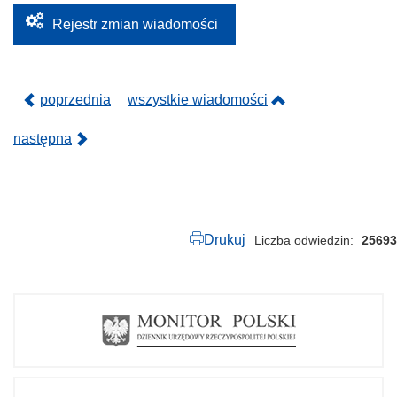
.
2
Rejestr zmian wiadomości
0
2
5
.
p
poprzednia
wszystkie wiadomości
d
f
następna
Drukuj
Liczba odwiedzin
25693