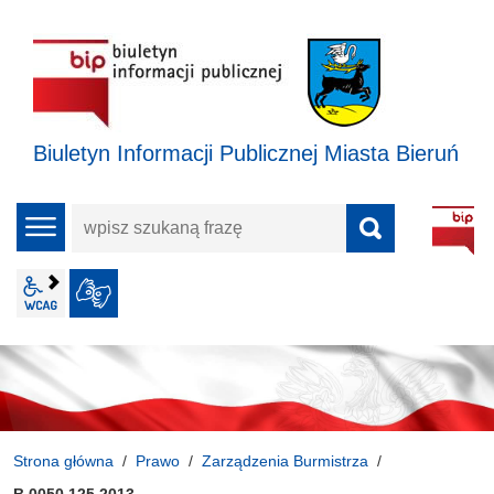
Biuletyn Informacji Publicznej Miasta Bieruń
wpisz
menu
szukaną
frazę
wcag2.1
JĘZYK MIGOWY
Strona główna
Prawo
Zarządzenia Burmistrza
B.0050.125.2013