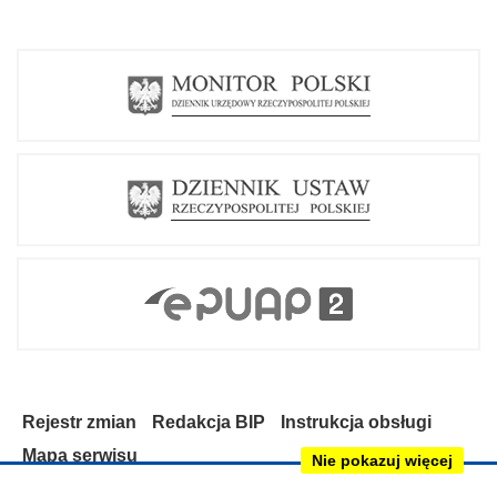
o
w
e
g
o
k
o
m
i
s
j
i
d
o
p
r
z
y
g
o
t
o
w
Rejestr zmian
a
Redakcja BIP
Instrukcja obsługi
n
Mapa serwisu
i
Nie pokazuj więcej
a
Deklaracja dostępności
i