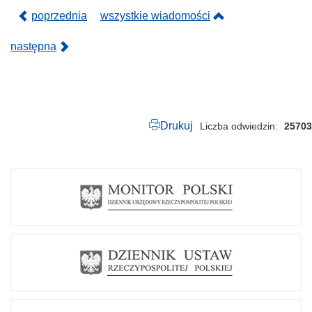
.
p
poprzednia
wszystkie wiadomości
d
f
następna
Drukuj
Liczba odwiedzin
25703