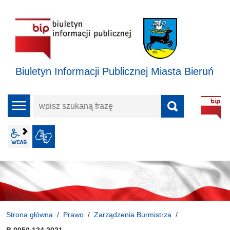
Biuletyn Informacji Publicznej Miasta Bieruń
wpisz
menu
szukaną
frazę
wcag2.1
JĘZYK MIGOWY
Strona główna
Prawo
Zarządzenia Burmistrza
B.0050.124.2021