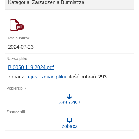
Kategoria: Zarządzenia Burmistrza
pdf
2024-07-23
B.0050.119.2024.pdf
zobacz:
rejestr zmian pliku
, ilość pobrań:
293
B
389.72KB
.
0
0
5
zobacz
0
.
1