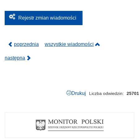
1
9
.
2
Rejestr zmian wiadomości
0
2
4
.
p
poprzednia
wszystkie wiadomości
d
f
następna
Drukuj
Liczba odwiedzin
25701