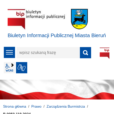
Biuletyn Informacji Publicznej Miasta Bieruń
wpisz
menu
szukaną
frazę
wcag2.1
JĘZYK MIGOWY
Strona główna
Prawo
Zarządzenia Burmistrza
B.0050.119.2024