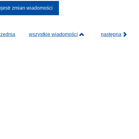
jestr zmian wiadomości
rzednia
wszystkie wiadomości
następna