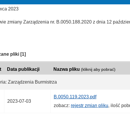
wca 2023
wie zmiany Zarządzenia nr. B.0050.188.2020 z dnia 12 paździe
ria:
ane pliki
[1]
t
Data publikacji
Nazwa pliku
(kliknij aby pobrać)
ria: Zarządzenia Burmistrza
B.0050.119.2023.pdf
2023-07-03
zobacz:
rejestr zmian pliku
, ilość po