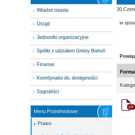
30 Czer
Władze miasta
w spra
Urząd
Jednostki organizacyjne
Spółki z udziałem Gminy Bieruń
Katego
Powiąz
Finanse
Forma
Koordynator ds. dostępności
Katego
Sygnaliści
pdf
Menu Przedmiotowe
Prawo