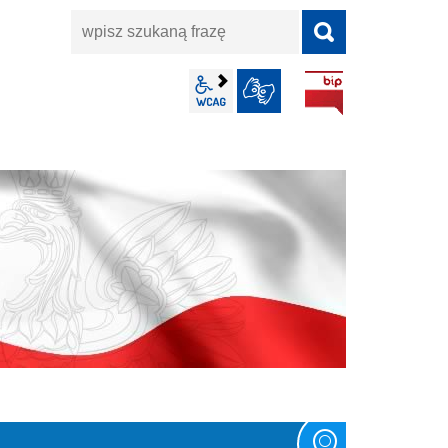
wpisz
szukaną
frazę
BIP
wcag2.1
JĘZYK MIGOWY