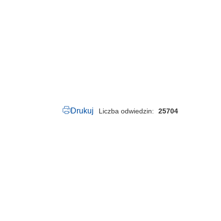
.
1
1
9
.
2
0
2
3
.
p
d
f
Drukuj
Liczba odwiedzin
25704