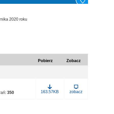
rnika 2020 roku
Pobierz
Zobacz
B
163.57KB
zobacz
brań:
350
.
0
0
5
0