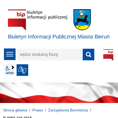
Biuletyn Informacji Publicznej Miasta Bieruń
wpisz
menu
szukaną
frazę
wcag2.1
JĘZYK MIGOWY
Strona główna
Prawo
Zarządzenia Burmistrza
B.0050.119.2015