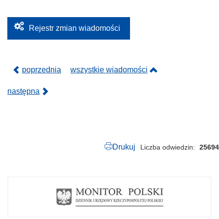
1
9
.
2
Rejestr zmian wiadomości
0
1
5
poprzednia
wszystkie wiadomości
następna
Drukuj
Liczba odwiedzin
25694