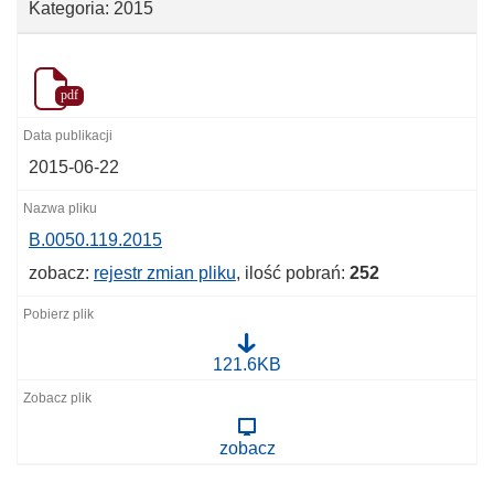
Kategoria: 2015
pdf
2015-06-22
B.0050.119.2015
zobacz:
rejestr zmian pliku
, ilość pobrań:
252
B
121.6KB
.
0
0
5
zobacz
0
.
1