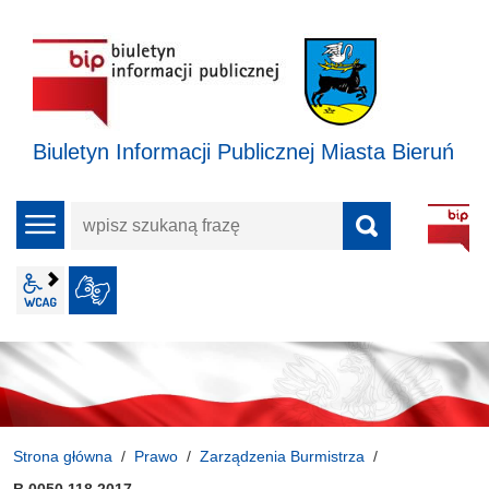
Biuletyn Informacji Publicznej Miasta Bieruń
wpisz
menu
szukaną
frazę
wcag2.1
JĘZYK MIGOWY
Strona główna
Prawo
Zarządzenia Burmistrza
B.0050.118.2017