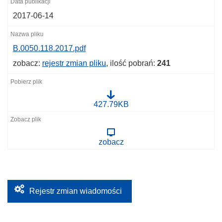
2017-06-14
B.0050.118.2017.pdf
zobacz:
rejestr zmian pliku
, ilość pobrań:
241
B
427.79KB
.
0
0
5
zobacz
0
.
1
1
8
.
2
Rejestr zmian wiadomości
0
1
7