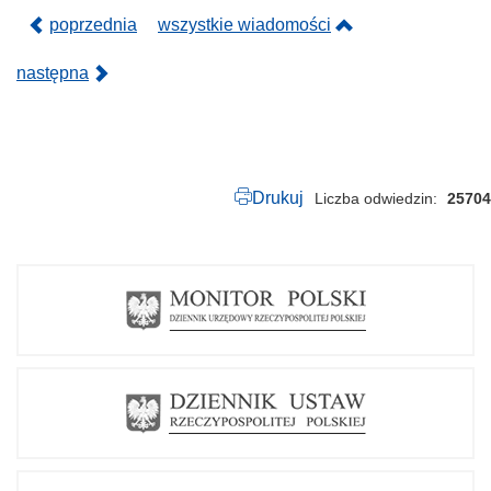
.
p
poprzednia
wszystkie wiadomości
d
f
następna
Drukuj
Liczba odwiedzin
25704