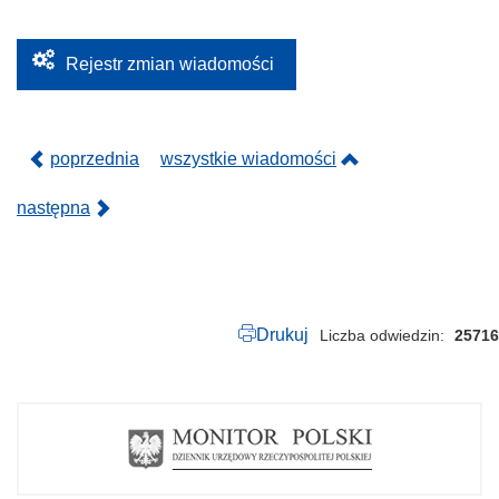
1
6
.
2
Rejestr zmian wiadomości
0
2
5
.
p
poprzednia
wszystkie wiadomości
d
f
następna
Drukuj
Liczba odwiedzin
25716