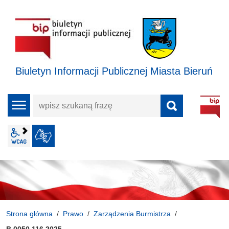
Biuletyn Informacji Publicznej Miasta Bieruń
wpisz
menu
szukaną
frazę
wcag2.1
JĘZYK MIGOWY
Strona główna
Prawo
Zarządzenia Burmistrza
B.0050.116.2025