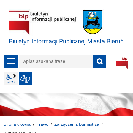
Biuletyn Informacji Publicznej Miasta Bieruń
wpisz
menu
szukaną
frazę
wcag2.1
JĘZYK MIGOWY
Strona główna
Prawo
Zarządzenia Burmistrza
B.0050.115.2023