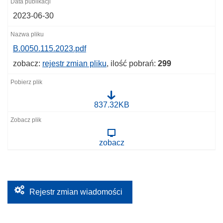
2023-06-30
B.0050.115.2023.pdf
zobacz:
rejestr zmian pliku
, ilość pobrań:
299
B
837.32KB
.
0
0
5
zobacz
0
.
1
1
5
.
2
Rejestr zmian wiadomości
0
2
3