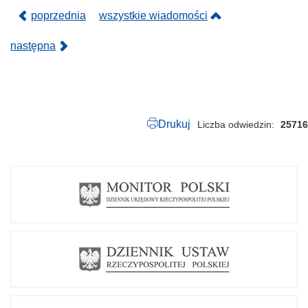
.
p
poprzednia
wszystkie wiadomości
d
f
następna
Drukuj
Liczba odwiedzin
25716