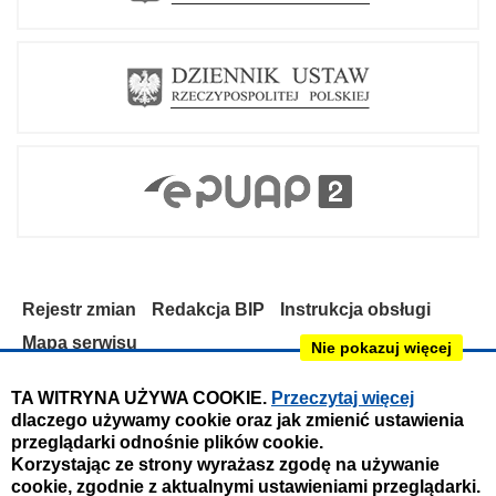
Rejestr zmian
Redakcja BIP
Instrukcja obsługi
Mapa serwisu
Nie pokazuj więcej
Deklaracja dostępności
TA WITRYNA UŻYWA COOKIE.
Przeczytaj więcej
dlaczego używamy cookie oraz jak zmienić ustawienia
Obsługa i nadzór techniczny:
przeglądarki odnośnie plików cookie.
IntraCOM.pl
Korzystając ze strony wyrażasz zgodę na używanie
cookie, zgodnie z aktualnymi ustawieniami przeglądarki.