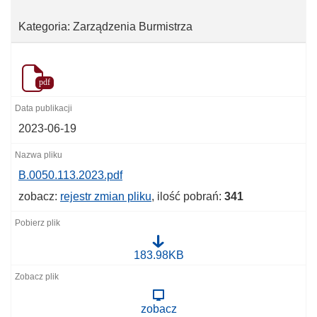
Kategoria: Zarządzenia Burmistrza
pdf
2023-06-19
B.0050.113.2023.pdf
zobacz:
rejestr zmian pliku
, ilość pobrań:
341
B
183.98KB
.
0
0
5
zobacz
0