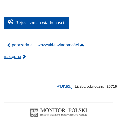
.
1
1
3
.
2
Rejestr zmian wiadomości
0
2
3
.
p
poprzednia
wszystkie wiadomości
d
f
następna
Drukuj
Liczba odwiedzin
25716