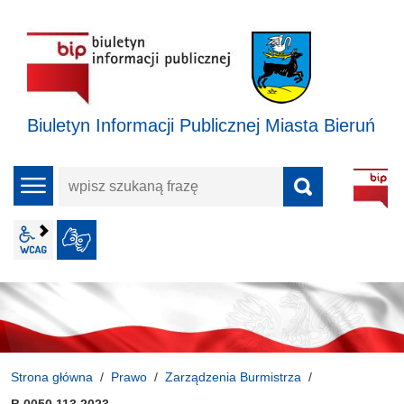
Biuletyn Informacji Publicznej Miasta Bieruń
wpisz
menu
szukaną
frazę
wcag2.1
JĘZYK MIGOWY
Strona główna
Prawo
Zarządzenia Burmistrza
B.0050.113.2023