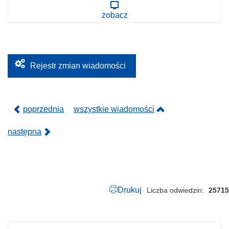
0
5
zobacz
0
.
1
1
3
.
2
Rejestr zmian wiadomości
0
1
7
.
p
poprzednia
wszystkie wiadomości
d
f
następna
Drukuj
Liczba odwiedzin
25715