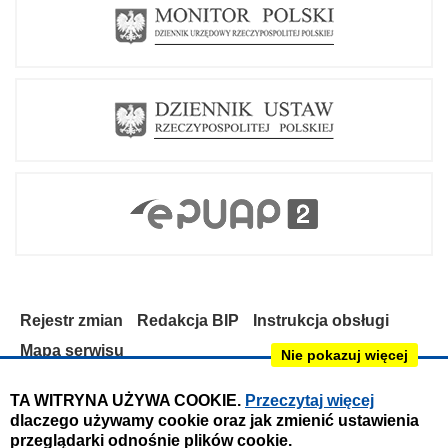
Rejestr zmian
Redakcja BIP
Instrukcja obsługi
Mapa serwisu
Nie pokazuj więcej
Deklaracja dostępności
TA WITRYNA UŻYWA COOKIE.
Przeczytaj więcej
dlaczego używamy cookie oraz jak zmienić ustawienia
Obsługa i nadzór techniczny:
przeglądarki odnośnie plików cookie.