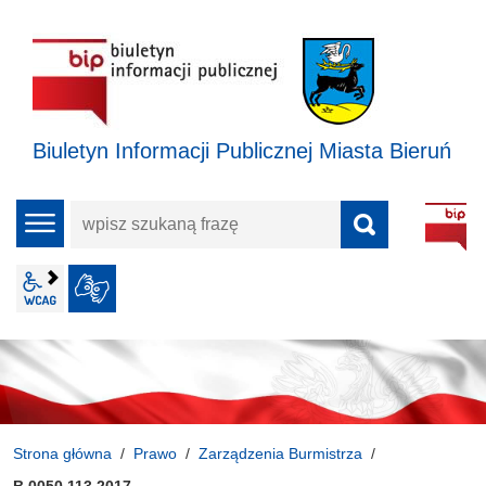
Biuletyn Informacji Publicznej Miasta Bieruń
wpisz
menu
szukaną
frazę
wcag2.1
JĘZYK MIGOWY
Strona główna
Prawo
Zarządzenia Burmistrza
B.0050.113.2017