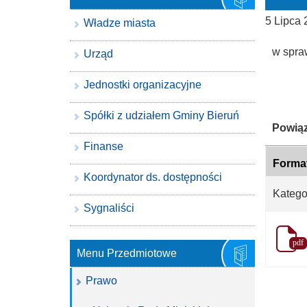
5 Lipca
Władze miasta
w spra
Urząd
Jednostki organizacyjne
Spółki z udziałem Gminy Bieruń
Katego
Powiąz
Finanse
Forma
Koordynator ds. dostępności
Katego
Sygnaliści
pdf
Menu Przedmiotowe
Prawo