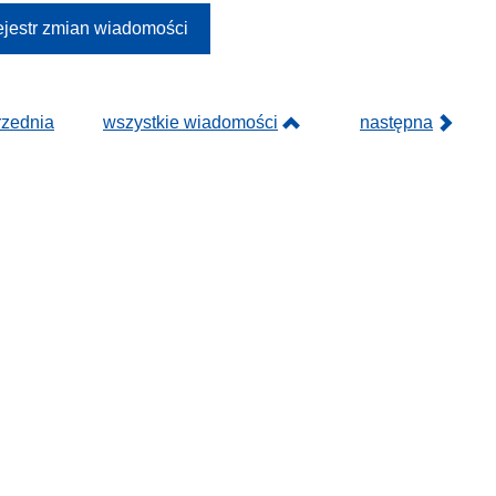
jestr zmian wiadomości
rzednia
wszystkie wiadomości
następna