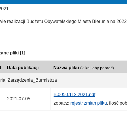
 2021
wie realizacji Budżetu Obywatelskiego Miasta Bierunia na 2022
ria:
ane pliki
[1]
t
Data publikacji
Nazwa pliku
(kliknij aby pobrać)
ria: Zarządzenia_Burmistrza
B.0050.112.2021.pdf
2021-07-05
zobacz:
rejestr zmian pliku
, ilość po