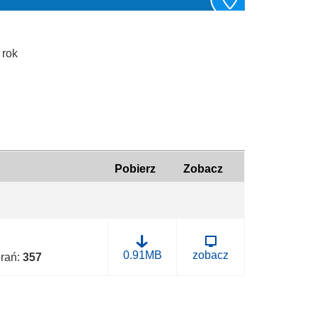
 rok
Pobierz
Zobacz
B
0.91MB
zobacz
brań:
357
.
0
0
5
0