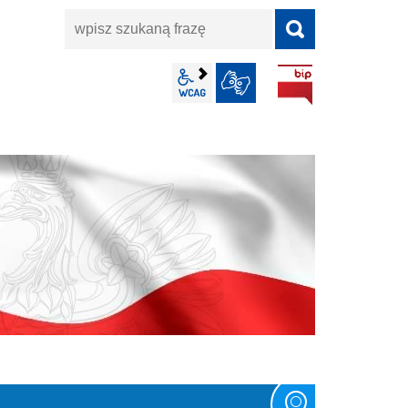
wpisz
szukaną
frazę
BIP
wcag2.1
JĘZYK MIGOWY