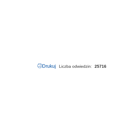
.
1
1
2
.
2
0
2
1
.
p
d
f
Drukuj
Liczba odwiedzin
25716