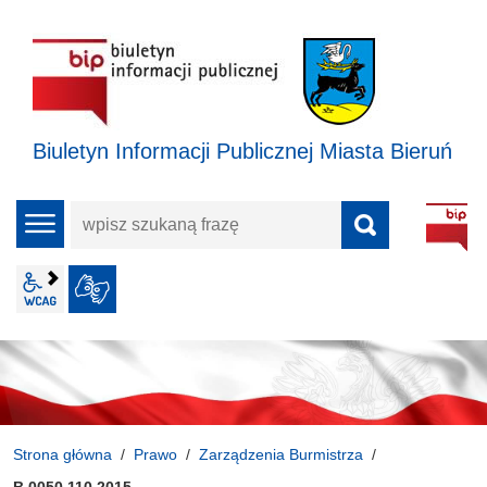
Biuletyn Informacji Publicznej Miasta Bieruń
wpisz
menu
szukaną
frazę
wcag2.1
JĘZYK MIGOWY
Strona główna
Prawo
Zarządzenia Burmistrza
B.0050.110.2015