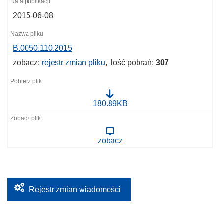
2015-06-08
B.0050.110.2015
zobacz:
rejestr zmian pliku
, ilość pobrań:
307
B
180.89KB
.
0
0
5
zobacz
0
.
1
1
0
.
2
Rejestr zmian wiadomości
0
1
5