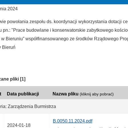
znia 2024
ie powołania zespołu ds. koordynacji wykorzystania dotacji ce
tu pn.: "Prace budowlane i konserwatorskie zabytkowego kości
 w Bieruniu” współfinansowanego ze środków Rządowego Pr
y Bieruń
ria:
ane pliki
[1]
t
Data publikacji
Nazwa pliku
(kliknij aby pobrać)
ria: Zarządzenia Burmistrza
B.0050.11.2024.pdf
2024-01-18