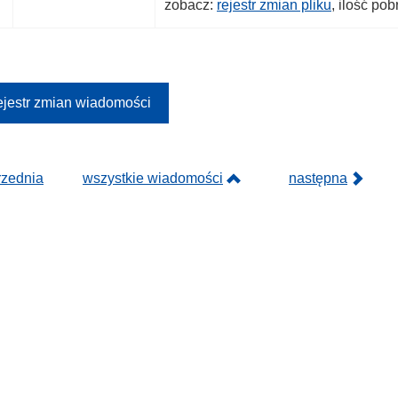
zobacz:
rejestr zmian pliku
, ilość po
jestr zmian wiadomości
rzednia
wszystkie wiadomości
następna