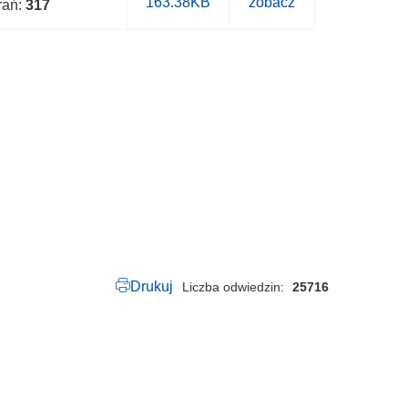
B
163.38KB
zobacz
brań:
317
.
0
0
5
0
.
1
1
.
2
0
2
4
.
p
d
f
Drukuj
Liczba odwiedzin
25716