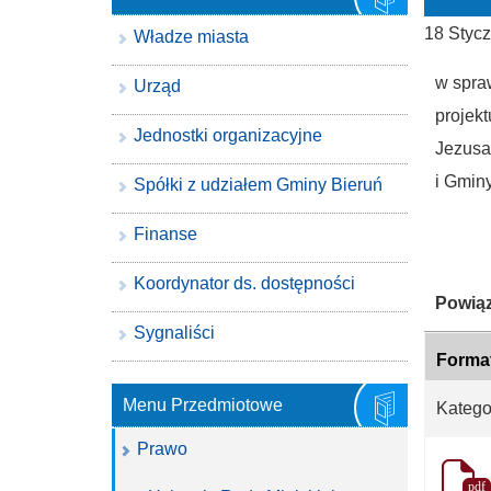
18 Styc
Władze miasta
w spraw
Urząd
projek
Jednostki organizacyjne
Jezusa
i Gmin
Spółki z udziałem Gminy Bieruń
Finanse
Koordynator ds. dostępności
Katego
Powiąz
Sygnaliści
Forma
Menu Przedmiotowe
Katego
Prawo
pdf