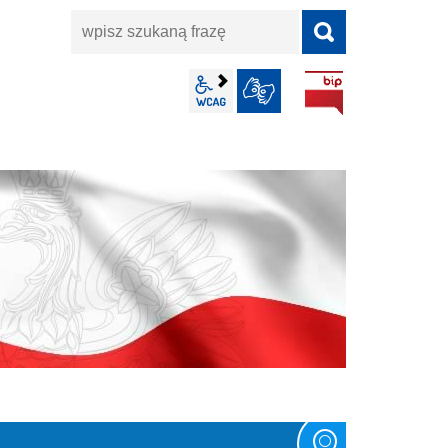
wpisz
szukaną
frazę
BIP
wcag2.1
JĘZYK MIGOWY