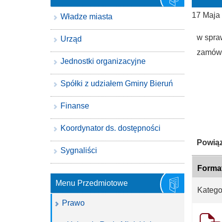
17 Maja
Władze miasta
w spra
Urząd
zamówi
Jednostki organizacyjne
Spółki z udziałem Gminy Bieruń
Finanse
Koordynator ds. dostępności
Katego
Powiąz
Sygnaliści
Forma
Menu Przedmiotowe
Katego
Prawo