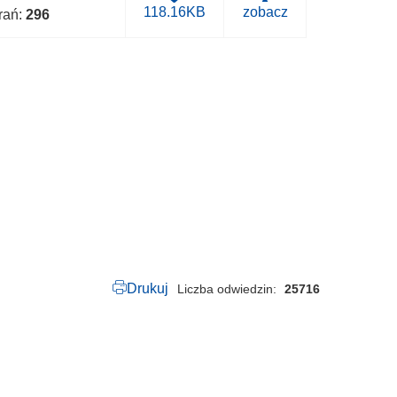
B
118.16KB
zobacz
brań:
296
.
0
0
5
0
.
1
0
4
.
2
0
1
7
.
p
d
f
Drukuj
Liczba odwiedzin
25716