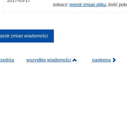
2017-05-17
zobacz:
rejestr zmian pliku
, ilość po
jestr zmian wiadomości
rzednia
wszystkie wiadomości
następna