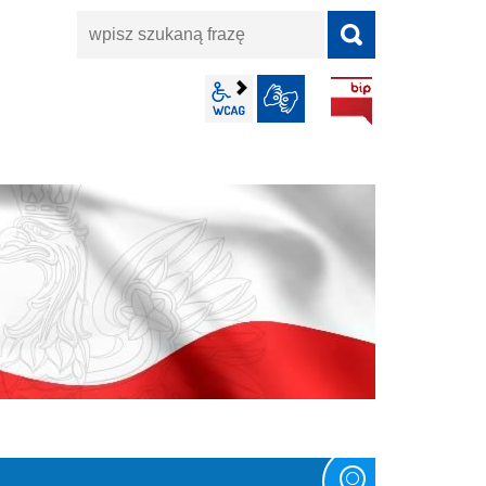
wpisz
szukaną
frazę
BIP
wcag2.1
JĘZYK MIGOWY