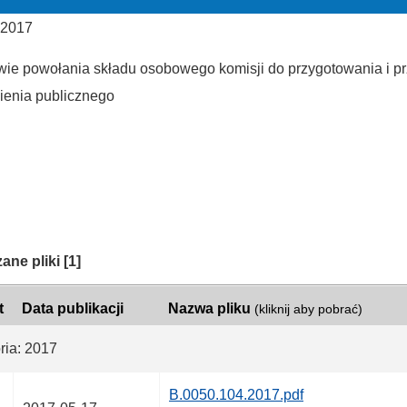
 2017
wie powołania składu osobowego komisji do przygotowania i p
enia publicznego
ria:
ane pliki
[1]
t
Data publikacji
Nazwa pliku
(kliknij aby pobrać)
ria: 2017
B.0050.104.2017.pdf