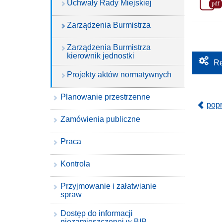
Uchwały Rady Miejskiej
pdf
Zarządzenia Burmistrza
Zarządzenia Burmistrza
kierownik jednostki
Re
Projekty aktów normatywnych
Planowanie przestrzenne
pop
Zamówienia publiczne
Praca
Kontrola
Przyjmowanie i załatwianie
spraw
Dostęp do informacji
niezamieszczonej w BIP