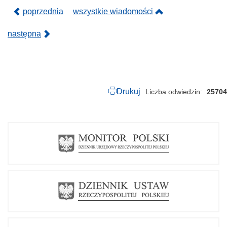
.
p
poprzednia
wszystkie wiadomości
d
f
następna
Drukuj
Liczba odwiedzin
25704