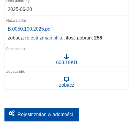
2025-06-20
B.0050.100.2025.pdf
zobacz:
rejestr zmian pliku
, ilość pobrań:
256
B
603.19KB
.
0
0
5
zobacz
0
.
1
0
0
.
2
Rejestr zmian wiadomości
0
2
5