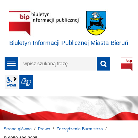
Biuletyn Informacji Publicznej Miasta Bieruń
wpisz
menu
szukaną
frazę
wcag2.1
JĘZYK MIGOWY
Strona główna
Prawo
Zarządzenia Burmistrza
B.0050.100.2025