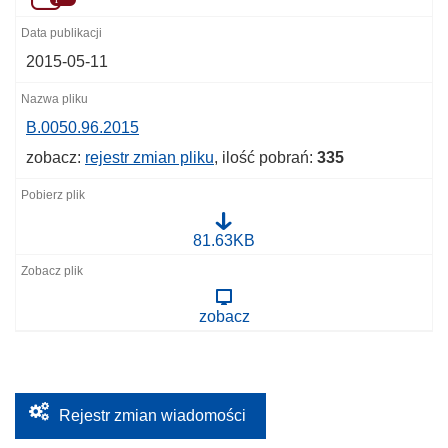
2015-05-11
B.0050.96.2015
zobacz:
rejestr zmian pliku
, ilość pobrań:
335
B
81.63KB
.
0
0
5
zobacz
0
.
9
6
.
2
0
Rejestr zmian wiadomości
1
5