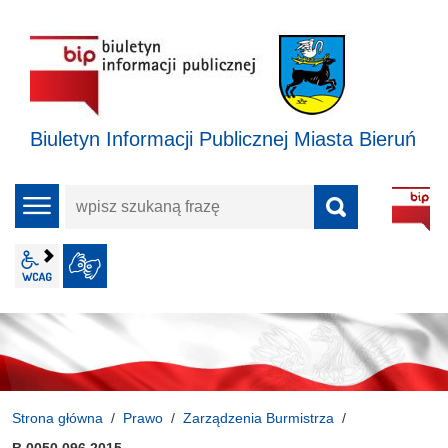
Biuletyn Informacji Publicznej Miasta Bieruń
wpisz
menu
szukaną
frazę
wcag2.1
JĘZYK MIGOWY
Strona główna
Prawo
Zarządzenia Burmistrza
B.0050.096.2015