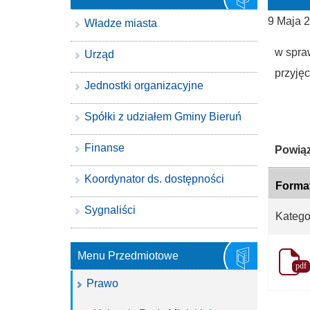
9 Maja 
Władze miasta
w spra
Urząd
przyję
Jednostki organizacyjne
Spółki z udziałem Gminy Bieruń
Finanse
Katego
Powiąz
Koordynator ds. dostępności
Forma
Sygnaliści
Katego
Menu Przedmiotowe
pdf
Prawo