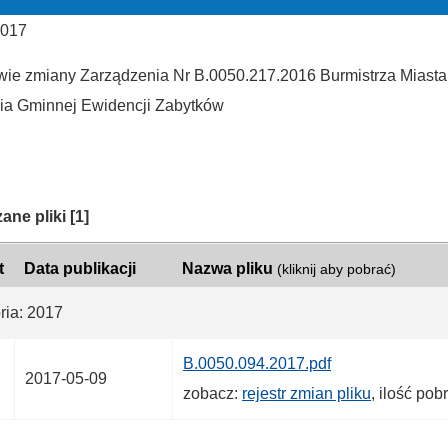
2017
wie zmiany Zarządzenia Nr B.0050.217.2016 Burmistrza Miasta B
cia Gminnej Ewidencji Zabytków
ria:
ane pliki
[1]
t
Data publikacji
Nazwa pliku
(kliknij aby pobrać)
ria: 2017
B.0050.094.2017.pdf
2017-05-09
zobacz:
rejestr zmian pliku
, ilość pob