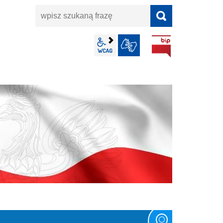
wpisz
szukaną
frazę
BIP
wcag2.1
JĘZYK MIGOWY