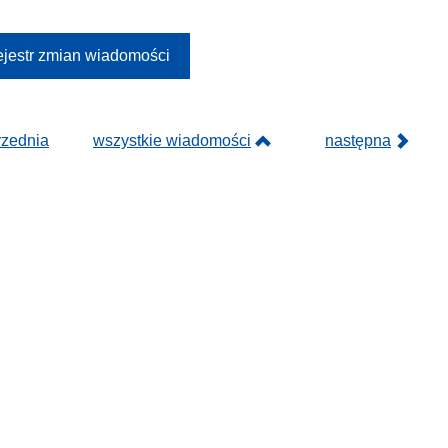
jestr zmian wiadomości
rzednia
wszystkie wiadomości
następna