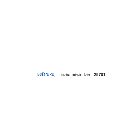
5
0
.
0
9
4
.
2
0
1
7
.
p
d
f
Drukuj
Liczba odwiedzin
25701