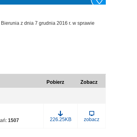
ierunia z dnia 7 grudnia 2016 r. w sprawie
Pobierz
Zobacz
B
226.25KB
zobacz
rań:
1507
.
0
0