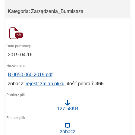
Kategoria: Zarządzenia_Burmistrza
pdf
2019-04-16
B.0050.060.2019.pdf
zobacz:
rejestr zmian pliku
, ilość pobrań:
366
B
127.58KB
.
0
0
5
zobacz
0