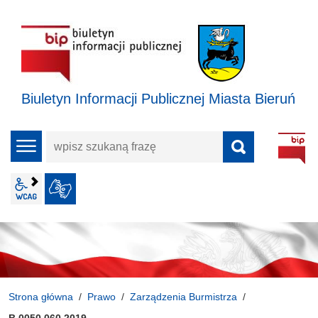
Biuletyn Informacji Publicznej Miasta Bieruń
wpisz
menu
szukaną
frazę
wcag2.1
JĘZYK MIGOWY
Strona główna
Prawo
Zarządzenia Burmistrza
B.0050.060.2019