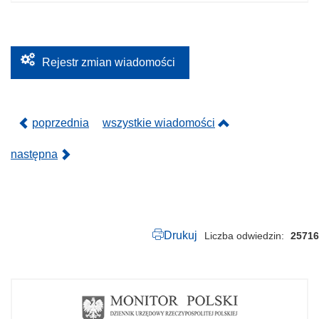
.
0
6
0
.
2
Rejestr zmian wiadomości
0
1
9
.
p
poprzednia
wszystkie wiadomości
d
f
następna
Drukuj
Liczba odwiedzin
25716