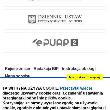
Rejestr zmian
Redakcja BIP
Instrukcja obsługi
Mapa serwisu
Nie pokazuj więcej
Deklaracja dostępności
TA WITRYNA UŻYWA COOKIE.
Przeczytaj więcej
dlaczego używamy cookie oraz jak zmienić ustawienia
Obsługa i nadzór techniczny:
przeglądarki odnośnie plików cookie.
IntraCOM.pl
Korzystając ze strony wyrażasz zgodę na używanie
cookie, zgodnie z aktualnymi ustawieniami przeglądarki.