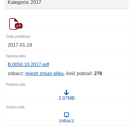
Kategoria: 2017
pdf
2017-01-19
B.0050.10.2017.pdf
zobacz:
rejestr zmian pliku
, ilość pobrań:
276
B
2.07MB
.
0
0
5
zobacz
0
.
1