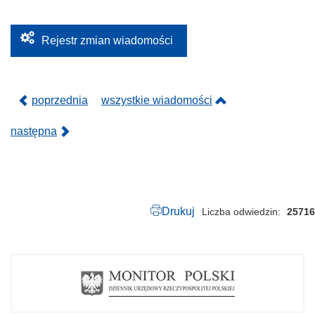
0
.
2
0
Rejestr zmian wiadomości
1
7
.
p
d
poprzednia
wszystkie wiadomości
f
następna
Drukuj
Liczba odwiedzin
25716