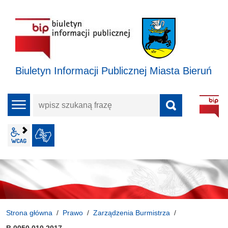
Biuletyn Informacji Publicznej Miasta Bieruń
wpisz
menu
szukaną
frazę
wcag2.1
JĘZYK MIGOWY
Strona główna
Prawo
Zarządzenia Burmistrza
B.0050.010.2017