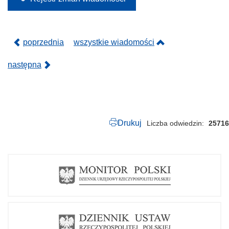
0
2
0
.
p
poprzednia
wszystkie wiadomości
d
f
następna
Drukuj
Liczba odwiedzin
25716