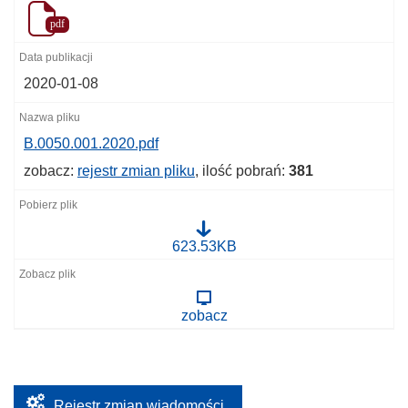
pdf
2020-01-08
B.0050.001.2020.pdf
zobacz:
rejestr zmian pliku
, ilość pobrań:
381
B
623.53KB
.
0
0
5
zobacz
0
.
0
0
1
.
2
Rejestr zmian wiadomości