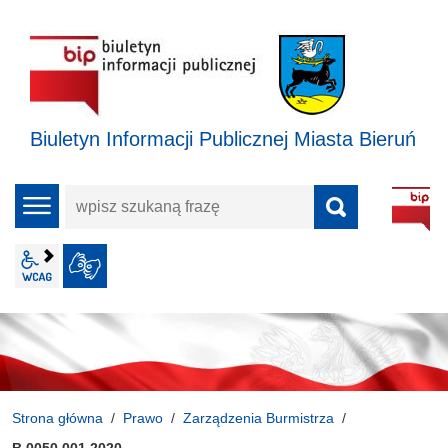
Biuletyn Informacji Publicznej Miasta Bieruń
wpisz
menu
szukaną
frazę
wcag2.1
JĘZYK MIGOWY
Strona główna
Prawo
Zarządzenia Burmistrza
B.0050.001.2020