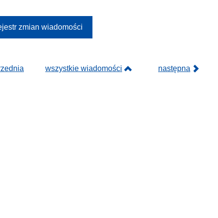
jestr zmian wiadomości
rzednia
wszystkie wiadomości
następna