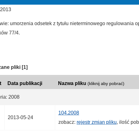
 2013
wie: umorzenia odsetek z tytułu nieterminowego regulowania op
ów 77/4.
ria:
ane pliki
[1]
t
Data publikacji
Nazwa pliku
(kliknij aby pobrać)
ria: 2008
104.2008
2013-05-24
zobacz:
rejestr zmian pliku
, ilość po