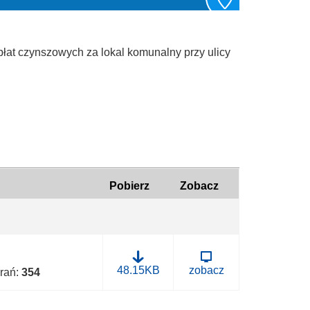
łat czynszowych za lokal komunalny przy ulicy
Pobierz
Zobacz
1
48.15KB
zobacz
brań:
354
0
4
.