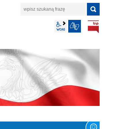
wpisz
szukaną
frazę
BIP
wcag2.1
JĘZYK MIGOWY