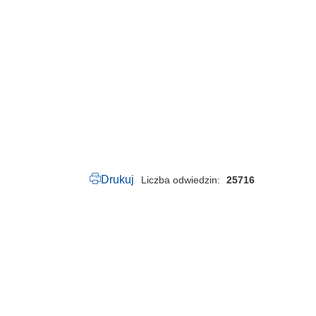
2
0
0
8
Drukuj
Liczba odwiedzin
25716