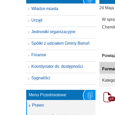
24 Maja
Władze miasta
W spra
Urząd
Chemik
Jednostki organizacyjne
Spółki z udziałem Gminy Bieruń
Finanse
Katego
Powiąz
Koordynator ds. dostępności
Forma
Sygnaliści
Katego
Menu Przedmiotowe
pdf
Prawo