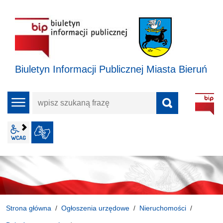
Biuletyn Informacji Publicznej Miasta Bieruń
wpisz
menu
szukaną
frazę
wcag2.1
JĘZYK MIGOWY
Strona główna
Ogłoszenia urzędowe
Nieruchomości