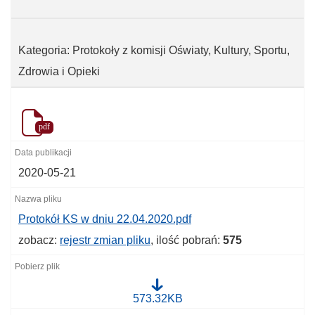
Kategoria: Protokoły z komisji Oświaty, Kultury, Sportu,
Zdrowia i Opieki
pdf
2020-05-21
Protokół KS w dniu 22.04.2020.pdf
zobacz:
rejestr zmian pliku
, ilość pobrań:
575
P
573.32KB
r