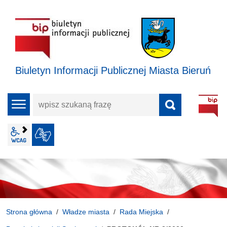
Biuletyn Informacji Publicznej Miasta Bieruń
wpisz
menu
szukaną
frazę
wcag2.1
JĘZYK MIGOWY
Strona główna
Władze miasta
Rada Miejska