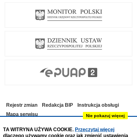
Rejestr zmian
Redakcja BIP
Instrukcja obsługi
Mapa serwisu
Nie pokazuj więcej
Deklaracja dostępności
TA WITRYNA UŻYWA COOKIE.
Przeczytaj więcej
dlaczego używamy cookie oraz jak zmienić ustawienia
Obsługa i nadzór techniczny: